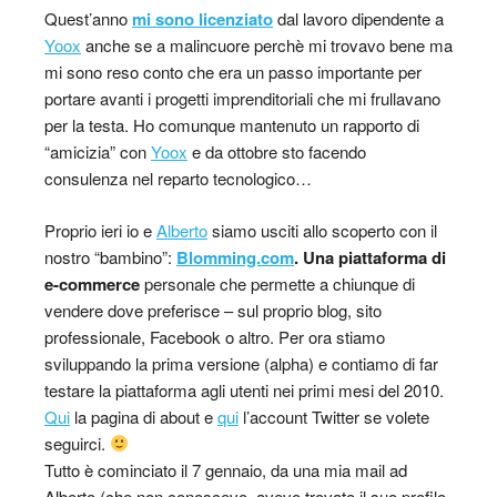
Quest’anno
mi sono licenziato
dal lavoro dipendente a
Yoox
anche se a malincuore perchè mi trovavo bene ma
mi sono reso conto che era un passo importante per
portare avanti i progetti imprenditoriali che mi frullavano
per la testa. Ho comunque mantenuto un rapporto di
“amicizia” con
Yoox
e da ottobre sto facendo
consulenza nel reparto tecnologico…
Proprio ieri io e
Alberto
siamo usciti allo scoperto con il
nostro “bambino”:
Blomming.com
. Una piattaforma di
e-commerce
personale che permette a chiunque di
vendere dove preferisce – sul proprio blog, sito
professionale, Facebook o altro. Per ora stiamo
sviluppando la prima versione (alpha) e contiamo di far
testare la piattaforma agli utenti nei primi mesi del 2010.
Qui
la pagina di about e
qui
l’account Twitter se volete
seguirci.
Tutto è cominciato il 7 gennaio, da una mia mail ad
Alberto (che non conoscevo, avevo trovato il suo profilo