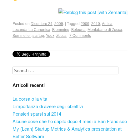
Posted on
Dicembre 24, 2009
.
|
Tagged
2009
,
2010
,
Antica
Locanda La Canonica
,
Blomming
,
Bologna
,
Montabano di Zocca
,
Sommelier
,
startup
,
Yoox
,
Zocca
|
7 Comments
Search
Articoli recenti
La corsa o la vita
L’importanza di avere degli obiettivi
Pensieri sparsi sul 2014
Alcune cose che ho capito dopo 4 mesi a San Francisco
My (Lean) Startup Metrics & Analytics presentation at
Better Software