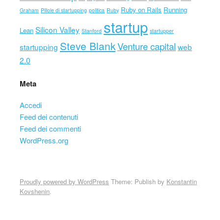
Ruby on Rails
Running
Graham
Pillole di startupping
politica
Ruby
startup
Silicon Valley
Lean
Stanford
startupper
Steve Blank
Venture capital
startupping
web
2.0
Meta
Accedi
Feed dei contenuti
Feed dei commenti
WordPress.org
Proudly powered by WordPress
Theme: Publish by
Konstantin
Kovshenin
.