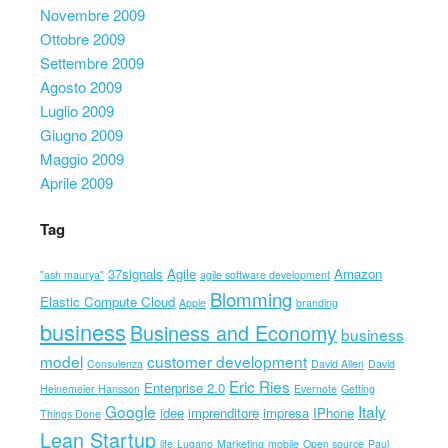
Novembre 2009
Ottobre 2009
Settembre 2009
Agosto 2009
Luglio 2009
Giugno 2009
Maggio 2009
Aprile 2009
Tag
37signals
Agile
Amazon
"ash maurya"
agile software development
Blomming
Elastic Compute Cloud
Apple
branding
business
Business and Economy
business
model
customer development
Consulenza
David Allen
David
Eric Ries
Enterprise 2.0
Heinemeier Hansson
Evernote
Getting
Google
Italy
idee
imprenditore
impresa
IPhone
Things Done
Lean Startup
life
Lugano
Marketing
mobile
Open source
Paul