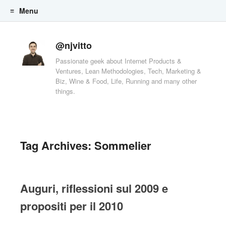
Menu
Skip to content
@njvitto
Passionate geek about Internet Products &
Ventures, Lean Methodologies, Tech, Marketing &
Biz, Wine & Food, Life, Running and many other
things.
Tag Archives:
Sommelier
Auguri, riflessioni sul 2009 e
propositi per il 2010