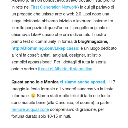
in rete nel
First Generation Network
) in cui gli parlavo di
un progetto che unisse arte e web 2.0…poi dopo una
lunga telefonata abbiamo iniziato a lavorare insieme tra
le mille peripezie di quest’anno. Il progetto originale si
chiamava LikePicasso che ora è diventato il nostro
primo test di community in forma di
blog/magazine,
http://Blomming.com/Likepicasso
: è un luogo dedicato
a “chi fa cose”: artisti, artigiani, designer, stilisti o
semplici appassionati. Per i dettagli di tutta la storia
potete vedere
il post di Alberto di stamattina
.
Quest’anno io e Monica
ci siamo anche sposati
. Il 17
maggio la festa formale e il venerdì successivo la festa
informale.
Siamo stati molto felici di farlo e le feste
sono riuscite bene (alla Canonica, of course), a parte il
terribile acquazzone
comprensivo di grandine, per
fortuna durato solo 10-15 minuti.