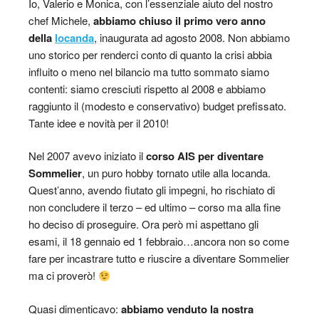
Io, Valerio e Monica, con l’essenziale aiuto del nostro
chef Michele,
abbiamo chiuso il primo vero anno
della
locanda
, inaugurata ad agosto 2008. Non abbiamo
uno storico per renderci conto di quanto la crisi abbia
influito o meno nel bilancio ma tutto sommato siamo
contenti: siamo cresciuti rispetto al 2008 e abbiamo
raggiunto il (modesto e conservativo) budget prefissato.
Tante idee e novità per il 2010!
Nel 2007 avevo iniziato il
corso AIS per diventare
Sommelier
, un puro hobby tornato utile alla locanda.
Quest’anno, avendo fiutato gli impegni, ho rischiato di
non concludere il terzo – ed ultimo – corso ma alla fine
ho deciso di proseguire. Ora però mi aspettano gli
esami, il 18 gennaio ed 1 febbraio…ancora non so come
fare per incastrare tutto e riuscire a diventare Sommelier
ma ci proverò!
Quasi dimenticavo:
abbiamo venduto la nostra