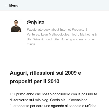
Menu
Skip to content
@njvitto
Passionate geek about Internet Products &
Ventures, Lean Methodologies, Tech, Marketing &
Biz, Wine & Food, Life, Running and many other
things.
Auguri, riflessioni sul 2009 e
propositi per il 2010
E’ il primo anno che posso concludere con la possibilità
di scriverne sul mio blog. Credo sia un’occasione
interessante per dare uno sguardo al passato e un’idea