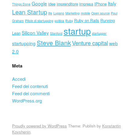
Google
Italy
idee
imprenditore
impresa
IPhone
Things Done
Lean Startup
life
Lugano
Marketing
mobile
Open source
Paul
Ruby on Rails
Running
Graham
Pillole di startupping
politica
Ruby
startup
Silicon Valley
Lean
Stanford
startupper
Steve Blank
Venture capital
startupping
web
2.0
Meta
Accedi
Feed dei contenuti
Feed dei commenti
WordPress.org
Proudly powered by WordPress
Theme: Publish by
Konstantin
Kovshenin
.