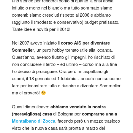
uno storico per renderci conto di quanto la crisi abbia
influito o meno nel bilancio ma tutto sommato siamo
contenti: siamo cresciuti rispetto al 2008 e abbiamo
raggiunto il (modesto e conservativo) budget prefissato.
Tante idee e novità per il 2010!
Nel 2007 avevo iniziato il
corso AIS per diventare
Sommelier
, un puro hobby tornato utile alla locanda.
Quest’anno, avendo fiutato gli impegni, ho rischiato di
non concludere il terzo – ed ultimo – corso ma alla fine
ho deciso di proseguire. Ora però mi aspettano gli
esami, il 18 gennaio ed 1 febbraio…ancora non so come
fare per incastrare tutto e riuscire a diventare Sommelier
ma ci proverò!
Quasi dimenticavo:
abbiamo venduto la nostra
(meravigliosa) casa
di Bologna per
comprarne una a
Montalbano di Zocca
, facendo però un mezzo trasloco
visto che la nuova casa sarà pronta a marzo del