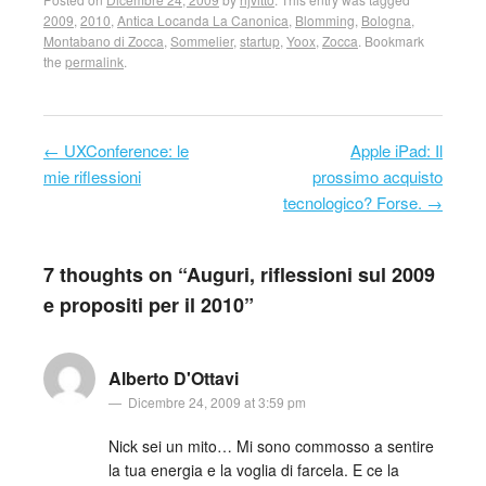
2009
,
2010
,
Antica Locanda La Canonica
,
Blomming
,
Bologna
,
Montabano di Zocca
,
Sommelier
,
startup
,
Yoox
,
Zocca
. Bookmark
the
permalink
.
←
UXConference: le
Apple iPad: Il
Post navigation
mie riflessioni
prossimo acquisto
tecnologico? Forse.
→
7 thoughts on “
Auguri, riflessioni sul 2009
e propositi per il 2010
”
Alberto D'Ottavi
Dicembre 24, 2009 at 3:59 pm
Nick sei un mito… Mi sono commosso a sentire
la tua energia e la voglia di farcela. E ce la