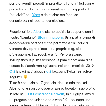
portare avanti i progetti imprenditoriali che mi frullavano
per la testa. Ho comunque mantenuto un rapporto di
“amicizia” con
Yoox
e da ottobre sto facendo
consulenza nel reparto tecnologico…
Proprio ieri io e
Alberto
siamo usciti allo scoperto con il
nostro “bambino”:
Blomming.com
. Una piattaforma di
e-commerce
personale che permette a chiunque di
vendere dove preferisce – sul proprio blog, sito
professionale, Facebook o altro. Per ora stiamo
sviluppando la prima versione (alpha) e contiamo di far
testare la piattaforma agli utenti nei primi mesi del 2010.
Qui
la pagina di about e
qui
l’account Twitter se volete
seguirci.
Tutto è cominciato il 7 gennaio, da una mia mail ad
Alberto (che non conoscevo, avevo trovato il suo profilo
in rete nel
First Generation Network
) in cui gli parlavo di
un progetto che unisse arte e web 2.0…poi dopo una
lunga telefonata abbiamo iniziato a lavorare insieme tra