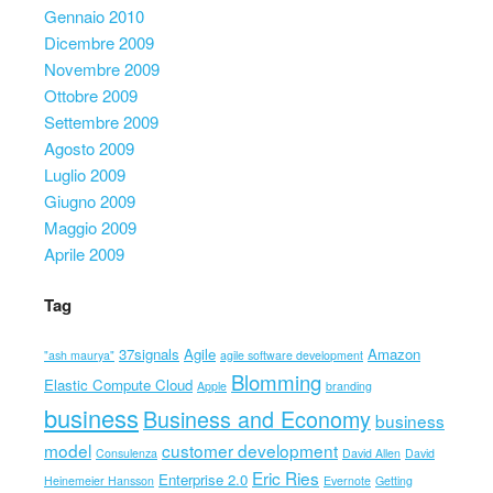
Gennaio 2010
Dicembre 2009
Novembre 2009
Ottobre 2009
Settembre 2009
Agosto 2009
Luglio 2009
Giugno 2009
Maggio 2009
Aprile 2009
Tag
37signals
Agile
Amazon
"ash maurya"
agile software development
Blomming
Elastic Compute Cloud
Apple
branding
business
Business and Economy
business
model
customer development
Consulenza
David Allen
David
Eric Ries
Enterprise 2.0
Heinemeier Hansson
Evernote
Getting