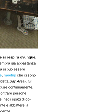
 e si respira ovunque.
e sembra già abbastanza
gia si può essere
e
,
meetup
che ci sono
ddetta
Bay Area
). Gli
guire continuamente,
ncontrare persone
te, negli spazi di co-
nte è abbattere la
scenze.