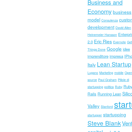
Business and
Economy
business
model
custo
Consulenza
development
David Allen
Enterpr
Heinemeier Hansson
Eric Ries
2.0
Evernote
Get
Google
idee
Things Done
imprenditore
impresa
IPh
Lean Startup
Italy
Lugano
Marketing
mobile
Ope
source
Paul Graham
Pillole di
Ruby
startupping
politica
Ruby
Silic
Rails
Running Lean
star
Valley
Stanford
startupping
startupper
Steve Blank
Ven
capital