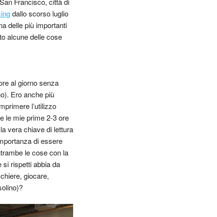
an Francisco, città di
ing
dallo scorso luglio
a delle più importanti
to alcune delle cose
ore al giorno senza
o). Ero anche più
mprimere l’utilizzo
te le mie prime 2-3 ore
a vera chiave di lettura
importanza di essere
ntrambe le cose con la
si rispetti abbia da
chiere, giocare,
solino)?