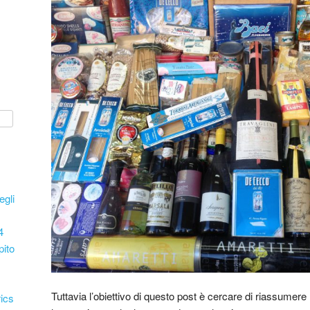
egli
4
pito
Tuttavia l’obiettivo di questo post è cercare di riassumere l
ics