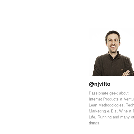
@njvitto
Passionate geek about
Internet Products & Ventu
Lean Methodologies, Tech
Marketing & Biz, Wine & 
Life, Running and many o
things.