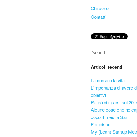
Skip to content
Chi sono
Menu
Contatti
Search
Articoli recenti
La corsa o la vita
L’importanza di avere d
obiettivi
Pensieri sparsi sul 201
Alcune cose che ho ca
dopo 4 mesi a San
Francisco
My (Lean) Startup Metr