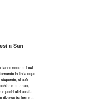
esi a San
l’anno scorso, il cui
tornando in Italia dopo
 stupendo, si può
n pochissimo tempo,
 pochi altri posti al
to diverse tra loro ma