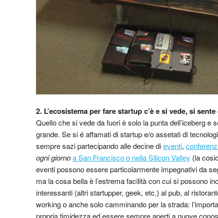
2. L’ecosistema per fare startup c’è e si vede, si sente
Quello che si vede da fuori è solo la punta dell’iceberg 
grande. Se si é affamati di startup e/o assetati di tecnolo
sempre sazi partecipando alle decine di
eventi
,
conferenz
ogni giorno
a San Francisco o nella Silicon Valley
(la cosi
eventi possono essere particolarmente impegnativi da se
ma la cosa bella è l’estrema facilità con cui si possono i
interessanti (altri startupper, geek, etc.) al pub, al ristoran
working o anche solo camminando per la strada: l’importa
propria timidezza ed essere sempre aperti a nuove cono