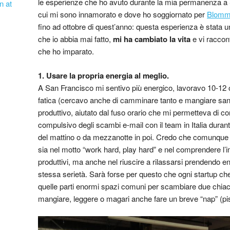
le esperienze che ho avuto durante la mia permanenza a S
n at
cui mi sono innamorato e dove ho soggiornato per
Blomm
fino ad ottobre di quest’anno: questa esperienza è stata un
che io abbia mai fatto,
mi ha cambiato la vita
e vi raccon
che ho imparato.
1. Usare la propria energia al meglio.
A San Francisco mi sentivo più energico, lavoravo 10-12 
fatica (cercavo anche di camminare tanto e mangiare san
produttivo, aiutato dal fuso orario che mi permetteva di co
compulsivo degli scambi e-mail con il team in Italia duran
del mattino o da mezzanotte in poi. Credo che comunque l
sia nel motto “work hard, play hard” e nel comprendere l’
produttivi, ma anche nel riuscire a rilassarsi prendendo e
stessa serietà. Sarà forse per questo che ogni startup che 
quelle parti enormi spazi comuni per scambiare due chiac
mangiare, leggere o magari anche fare un breve “nap” (pi