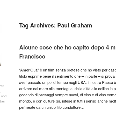
Tag Archives:
Paul Graham
Alcune cose che ho capito dopo 4 m
Francisco
“AmeriQua” è un film senza pretese che ho visto per caso 
titolo esprime bene il sentimento che – in parte – si prova 
aver passato un po’ di tempo negli USA: il nostro Paese è
res,
arrivare dal mare alla montagna, dalla città alla collina i
,
godendo di paesaggi sempre nuovi, di cibo e di vino come in
Food,
mondo, e con culture (sì, intese in tutti i sensi) anche mol
ther
permeate da un unico filo conduttore…