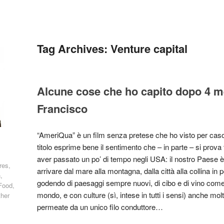
Tag Archives:
Venture capital
Alcune cose che ho capito dopo 4 m
Francisco
“AmeriQua” è un film senza pretese che ho visto per caso 
titolo esprime bene il sentimento che – in parte – si prova 
aver passato un po’ di tempo negli USA: il nostro Paese è
res,
arrivare dal mare alla montagna, dalla città alla collina i
,
godendo di paesaggi sempre nuovi, di cibo e di vino come in
Food,
mondo, e con culture (sì, intese in tutti i sensi) anche mol
ther
permeate da un unico filo conduttore…