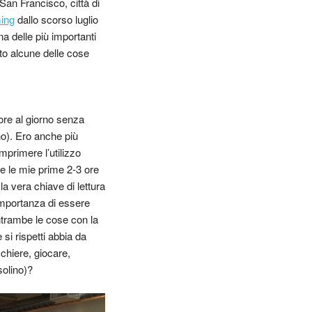
an Francisco, città di
ing
dallo scorso luglio
a delle più importanti
to alcune delle cose
ore al giorno senza
o). Ero anche più
mprimere l’utilizzo
te le mie prime 2-3 ore
a vera chiave di lettura
importanza di essere
ntrambe le cose con la
si rispetti abbia da
chiere, giocare,
solino)?