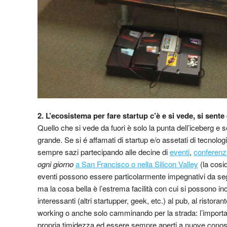
2. L’ecosistema per fare startup c’è e si vede, si sente
Quello che si vede da fuori è solo la punta dell’iceberg 
grande. Se si é affamati di startup e/o assetati di tecnolo
sempre sazi partecipando alle decine di
eventi
,
conferenz
ogni giorno
a San Francisco o nella Silicon Valley
(la cosi
eventi possono essere particolarmente impegnativi da se
ma la cosa bella è l’estrema facilità con cui si possono i
interessanti (altri startupper, geek, etc.) al pub, al ristoran
working o anche solo camminando per la strada: l’importa
propria timidezza ed essere sempre aperti a nuove cono