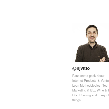
@njvitto
Passionate geek about
Internet Products & Ventu
Lean Methodologies, Tech
Marketing & Biz, Wine & 
Life, Running and many o
things.