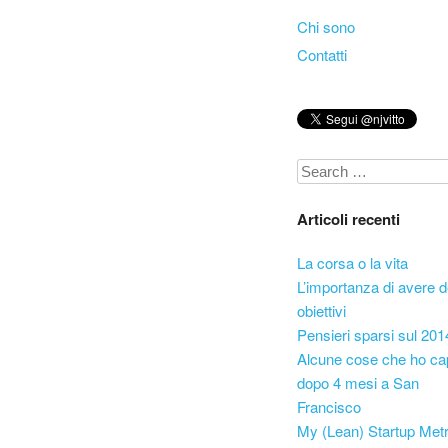
Skip to content
Chi sono
Menu
Contatti
Search
Articoli recenti
La corsa o la vita
L’importanza di avere d
obiettivi
Pensieri sparsi sul 201
Alcune cose che ho ca
dopo 4 mesi a San
Francisco
My (Lean) Startup Metr