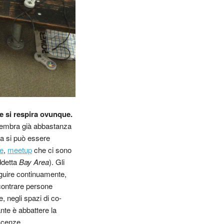
 e si respira ovunque.
e sembra già abbastanza
gia si può essere
e
,
meetup
che ci sono
ddetta
Bay Area
). Gli
guire continuamente,
ncontrare persone
te, negli spazi di co-
nte è abbattere la
scenze.