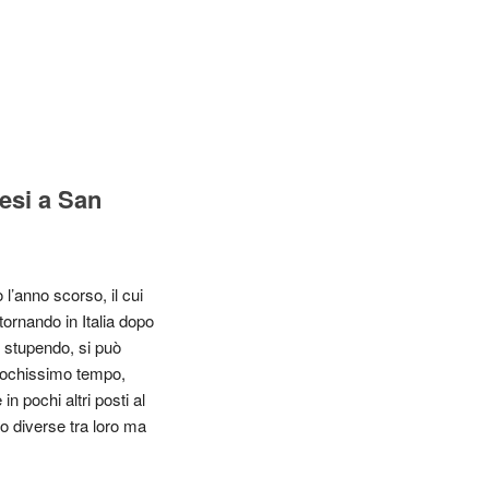
esi a San
l’anno scorso, il cui
tornando in Italia dopo
 stupendo, si può
n pochissimo tempo,
 pochi altri posti al
to diverse tra loro ma