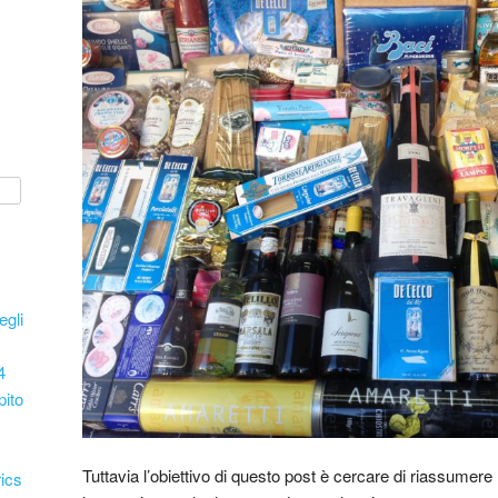
egli
4
pito
Tuttavia l’obiettivo di questo post è cercare di riassumere l
ics