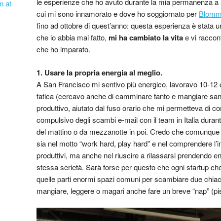
le esperienze che ho avuto durante la mia permanenza a S
n at
cui mi sono innamorato e dove ho soggiornato per
Blomm
fino ad ottobre di quest’anno: questa esperienza è stata un
che io abbia mai fatto,
mi ha cambiato la vita
e vi raccon
che ho imparato.
1. Usare la propria energia al meglio.
A San Francisco mi sentivo più energico, lavoravo 10-12 
fatica (cercavo anche di camminare tanto e mangiare san
produttivo, aiutato dal fuso orario che mi permetteva di co
compulsivo degli scambi e-mail con il team in Italia duran
del mattino o da mezzanotte in poi. Credo che comunque l
sia nel motto “work hard, play hard” e nel comprendere l’
produttivi, ma anche nel riuscire a rilassarsi prendendo e
stessa serietà. Sarà forse per questo che ogni startup che 
quelle parti enormi spazi comuni per scambiare due chiac
mangiare, leggere o magari anche fare un breve “nap” (pi