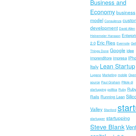
Business and
Economy
business
model
custo
Consulenza
development
David Allen
Enterpr
Heinemeier Hansson
Eric Ries
2.0
Evernote
Get
Google
idee
Things Done
imprenditore
impresa
IPh
Lean Startup
Italy
Lugano
Marketing
mobile
Ope
source
Paul Graham
Pillole di
Ruby
startupping
politica
Ruby
Silic
Rails
Running Lean
star
Valley
Stanford
startupping
startupper
Steve Blank
Ven
capital