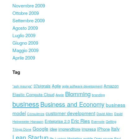
Novembre 2009
Ottobre 2009
Settembre 2009
Agosto 2009
Luglio 2009
Giugno 2009
Maggio 2009
Aprile 2009
Tag
37signals
Agile
Amazon
"ash maurya"
agile software development
Blomming
Elastic Compute Cloud
Apple
branding
business
Business and Economy
business
model
customer development
Consulenza
David Allen
David
Eric Ries
Enterprise 2.0
Heinemeier Hansson
Evernote
Getting
Google
Italy
idee
imprenditore
impresa
IPhone
Things Done
Lean Startup
life
Lugano
Marketing
mobile
Open source
Paul