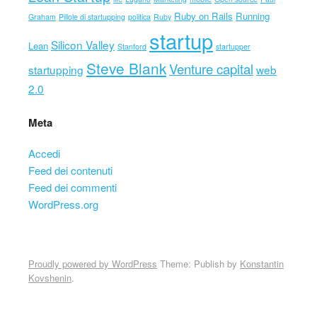
Ruby on Rails
Running
Graham
Pillole di startupping
politica
Ruby
startup
Silicon Valley
Lean
Stanford
startupper
Steve Blank
Venture capital
startupping
web
2.0
Meta
Accedi
Feed dei contenuti
Feed dei commenti
WordPress.org
Proudly powered by WordPress
Theme: Publish by
Konstantin
Kovshenin
.