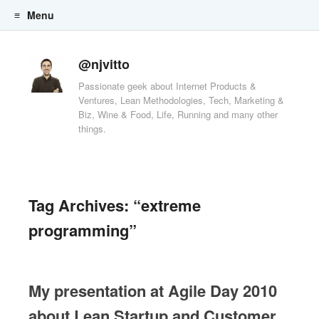
Menu
Skip to content
@njvitto
Passionate geek about Internet Products &
Ventures, Lean Methodologies, Tech, Marketing &
Biz, Wine & Food, Life, Running and many other
things.
Tag Archives:
“extreme
programming”
My presentation at Agile Day 2010
about Lean Startup and Customer