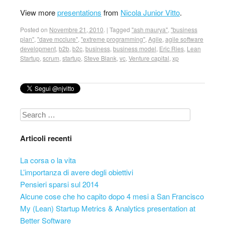
View more
presentations
from
Nicola Junior Vitto
.
Posted on
Novembre 21, 2010
.
|
Tagged
"ash maurya"
,
"business
plan"
,
"dave mcclure"
,
"extreme programming"
,
Agile
,
agile software
development
,
b2b
,
b2c
,
business
,
business model
,
Eric Ries
,
Lean
Startup
,
scrum
,
startup
,
Steve Blank
,
vc
,
Venture capital
,
xp
Search
Articoli recenti
La corsa o la vita
L’importanza di avere degli obiettivi
Pensieri sparsi sul 2014
Alcune cose che ho capito dopo 4 mesi a San Francisco
My (Lean) Startup Metrics & Analytics presentation at
Better Software