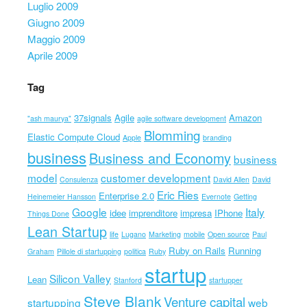
Luglio 2009
Giugno 2009
Maggio 2009
Aprile 2009
Tag
37signals
Agile
Amazon
"ash maurya"
agile software development
Blomming
Elastic Compute Cloud
Apple
branding
business
Business and Economy
business
model
customer development
Consulenza
David Allen
David
Eric Ries
Enterprise 2.0
Heinemeier Hansson
Evernote
Getting
Google
Italy
idee
imprenditore
impresa
IPhone
Things Done
Lean Startup
life
Lugano
Marketing
mobile
Open source
Paul
Ruby on Rails
Running
Graham
Pillole di startupping
politica
Ruby
startup
Silicon Valley
Lean
Stanford
startupper
Steve Blank
Venture capital
startupping
web