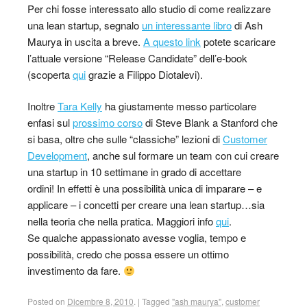
Per chi fosse interessato allo studio di come realizzare
una lean startup, segnalo
un interessante libro
di Ash
Maurya in uscita a breve.
A questo link
potete scaricare
l’attuale versione “Release Candidate” dell’e-book
(scoperta
qui
grazie a Filippo Diotalevi).
Inoltre
Tara Kelly
ha giustamente messo particolare
enfasi sul
prossimo corso
di Steve Blank a Stanford che
si basa, oltre che sulle “classiche” lezioni di
Customer
Development
, anche sul formare un team con cui creare
una startup in 10 settimane in grado di accettare
ordini! In effetti è una possibilità unica di imparare – e
applicare – i concetti per creare una lean startup…sia
nella teoria che nella pratica. Maggiori info
qui
.
Se qualche appassionato avesse voglia, tempo e
possibilità, credo che possa essere un ottimo
investimento da fare.
Posted on
Dicembre 8, 2010
.
|
Tagged
"ash maurya"
,
customer