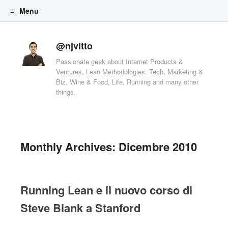
Menu
Skip to content
@njvitto
Passionate geek about Internet Products &
Ventures, Lean Methodologies, Tech, Marketing &
Biz, Wine & Food, Life, Running and many other
things.
Monthly Archives:
Dicembre 2010
Running Lean e il nuovo corso di
Steve Blank a Stanford