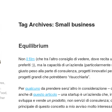
Tag Archives:
Small business
Equilibrium
Non
il film
(che tra l’altro consiglio di vedere, dove recita u
preferiti :)), ma la capacità di un’azienda (particolarmente s
giusto peso alla parte di consulenza, progetti innovativi p
progetti grandi che potrebbero “risucchiarla”.
res,
,
Per
qualcuno
da prendere senz’altro in considerazione – di 
Food,
anche di
questo articolo
– una startup è un’azienda che, i
ther
sviluppa e vende
un prodotto
, non servizi di consulenza; d
principale di questo concetto a mio avviso molto interess