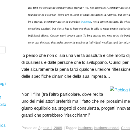
But isn’t the consulting company itself startup? No, not generally. A company has to
founded to be a startup. There are millions of small businesses in America, but only 
be a startup, a company has to be a product
business
, not a service business. By whic
something physical, but that it has to have one thing it sells to many people, rather 
individual clients. Custom work doesn’t scale. To be a startup you need to be the band 
song, not the band that makes money by playing at individual weddings and bar mitzv
Io penso che non ci sia una verità assoluta e che molto dip
di business e dalle persone che lo sviluppano. Quindi per
vale sicuramente la pena farci qualche ulteriore riflessione
delle specifiche dinamiche della sua impresa…
egli
Non il film (tra l’altro particolare, dove recita
4
uno dei miei attori preferiti) ma il fatto che nei prossimi m
pito
giusto equilibrio tra progetti di consulenza, progetti innovat
grandi che potrebbero “risucchiarmi”
ics
Posted on
Agosto 1, 2009
.
|
Tagged
business
,
business model
,
Cons