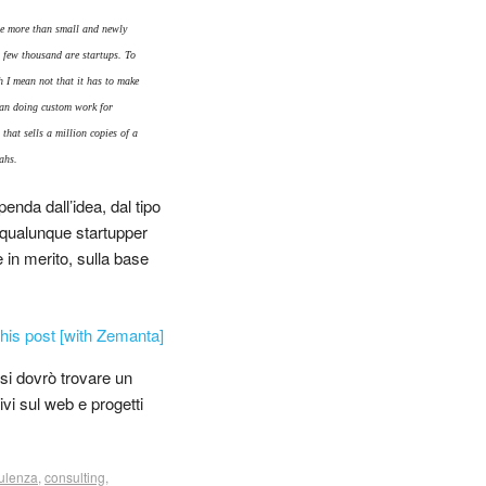
 be more than small and newly
a few thousand are startups. To
h I mean not that it has to make
than doing custom work for
that sells a million copies of a
ahs.
enda dall’idea, dal tipo
 qualunque startupper
 in merito, sulla base
esi dovrò trovare un
ivi sul web e progetti
ulenza
,
consulting
,