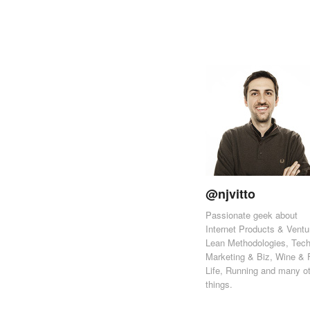
@njvitto
Passionate geek about
Internet Products & Ventu
Lean Methodologies, Tech
Marketing & Biz, Wine & 
Life, Running and many o
things.