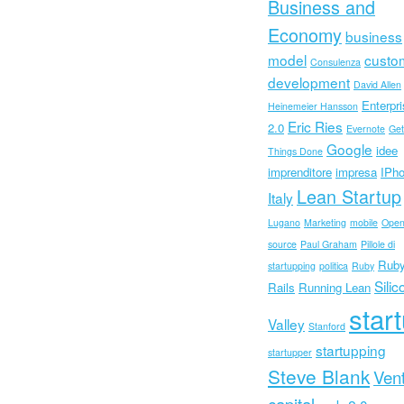
Business and
Economy
business
model
custo
Consulenza
development
David Allen
Enterpr
Heinemeier Hansson
Eric Ries
2.0
Evernote
Get
Google
idee
Things Done
imprenditore
impresa
IPh
Lean Startup
Italy
Lugano
Marketing
mobile
Ope
source
Paul Graham
Pillole di
Ruby
startupping
politica
Ruby
Silic
Rails
Running Lean
star
Valley
Stanford
startupping
startupper
Steve Blank
Ven
capital