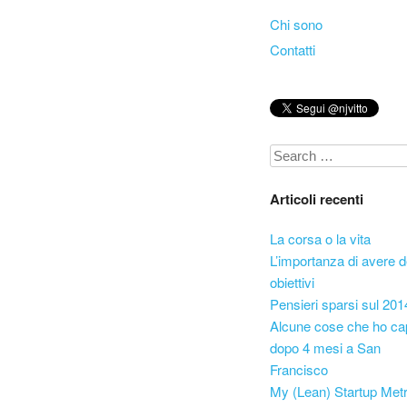
Skip to content
Chi sono
Menu
Contatti
Search
Articoli recenti
La corsa o la vita
L’importanza di avere d
obiettivi
Pensieri sparsi sul 201
Alcune cose che ho ca
dopo 4 mesi a San
Francisco
My (Lean) Startup Metr