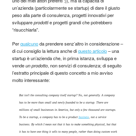
uno dei miei attori preferiti :)), ma la capacità di
un’azienda (particolarmente se startup) di dare il giusto
peso alla parte di consulenza, progetti innovativi per
sviluppare
prodotti
e progetti grandi che potrebbero
“risucchiarla”.
Per
qualcuno
da prendere senz’altro in considerazione –
di cui consiglio la lettura anche di
questo articolo
– una
startup è un’azienda che, in prima istanza, sviluppa e
vende
un prodotto
, non servizi di consulenza; di seguito
l’estratto principale di questo concetto a mio avviso
molto interessante:
But isn’t the consulting company itself startup? No, not generally. A company
has to be more than small and newly founded to be a startup. There are
millions of small businesses in America, but only a few thousand are startups.
To be a startup, a company has to be a product
business
, not a service
business. By which I mean not that it has to make something physical, but that
it has to have one thing it sells to many people, rather than doing custom work