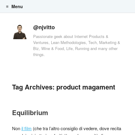
Menu
Skip to content
@njvitto
Passionate geek about Internet Products &
Ventures, Lean Methodologies, Tech, Marketing &
Biz, Wine & Food, Life, Running and many other
things.
Tag Archives:
product magament
Equilibrium
Non
il film
(che tra l’altro consiglio di vedere, dove recita