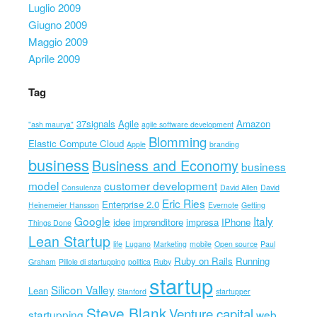
Luglio 2009
Giugno 2009
Maggio 2009
Aprile 2009
Tag
37signals
Agile
Amazon
"ash maurya"
agile software development
Blomming
Elastic Compute Cloud
Apple
branding
business
Business and Economy
business
model
customer development
Consulenza
David Allen
David
Eric Ries
Enterprise 2.0
Heinemeier Hansson
Evernote
Getting
Google
Italy
idee
imprenditore
impresa
IPhone
Things Done
Lean Startup
life
Lugano
Marketing
mobile
Open source
Paul
Ruby on Rails
Running
Graham
Pillole di startupping
politica
Ruby
startup
Silicon Valley
Lean
Stanford
startupper
Steve Blank
Venture capital
startupping
web