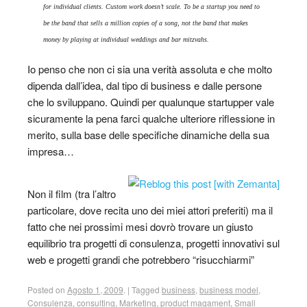
for individual clients. Custom work doesn’t scale. To be a startup you need to
be the band that sells a million copies of a song, not the band that makes
money by playing at individual weddings and bar mitzvahs.
Io penso che non ci sia una verità assoluta e che molto
dipenda dall’idea, dal tipo di business e dalle persone
che lo sviluppano. Quindi per qualunque startupper vale
sicuramente la pena farci qualche ulteriore riflessione in
merito, sulla base delle specifiche dinamiche della sua
impresa…
Non il film (tra l’altro
particolare, dove recita uno dei miei attori preferiti) ma il
fatto che nei prossimi mesi dovrò trovare un giusto
equilibrio tra progetti di consulenza, progetti innovativi sul
web e progetti grandi che potrebbero “risucchiarmi”
Posted on
Agosto 1, 2009
.
|
Tagged
business
,
business model
,
Consulenza
,
consulting
,
Marketing
,
product magament
,
Small