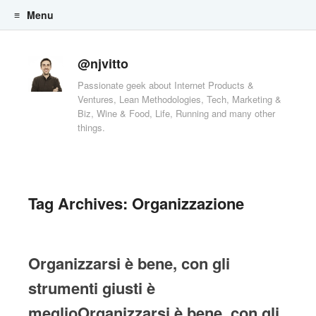
Menu
Skip to content
@njvitto
Passionate geek about Internet Products &
Ventures, Lean Methodologies, Tech, Marketing &
Biz, Wine & Food, Life, Running and many other
things.
Tag Archives:
Organizzazione
Organizzarsi è bene, con gli
strumenti giusti è
meglioOrganizzarsi è bene, con gli