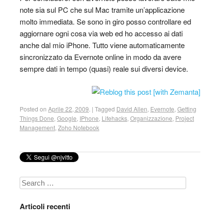
note sia sul PC che sul Mac tramite un’applicazione
molto immediata. Se sono in giro posso controllare ed
aggiornare ogni cosa via web ed ho accesso ai dati
anche dal mio iPhone. Tutto viene automaticamente
sincronizzato da Evernote online in modo da avere
sempre dati in tempo (quasi) reale sui diversi device.
Posted on
Aprile 22, 2009
.
|
Tagged
David Allen
,
Evernote
,
Getting
Things Done
,
Google
,
IPhone
,
Lifehacks
,
Organizzazione
,
Project
Management
,
Zoho Notebook
Search
Articoli recenti