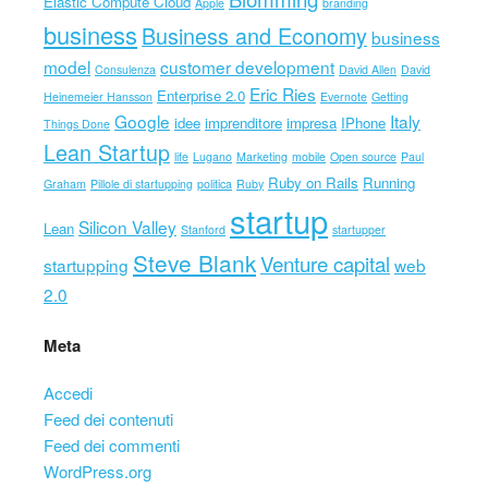
Elastic Compute Cloud
Apple
branding
business
Business and Economy
business
model
customer development
Consulenza
David Allen
David
Eric Ries
Enterprise 2.0
Heinemeier Hansson
Evernote
Getting
Google
Italy
idee
imprenditore
impresa
IPhone
Things Done
Lean Startup
life
Lugano
Marketing
mobile
Open source
Paul
Ruby on Rails
Running
Graham
Pillole di startupping
politica
Ruby
startup
Silicon Valley
Lean
Stanford
startupper
Steve Blank
Venture capital
startupping
web
2.0
Meta
Accedi
Feed dei contenuti
Feed dei commenti
WordPress.org