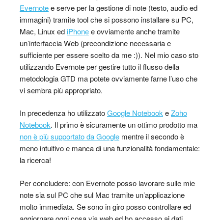
Evernote
e serve per la gestione di note (testo, audio ed
immagini) tramite tool che si possono installare su PC,
Mac, Linux ed
iPhone
e ovviamente anche tramite
un’interfaccia Web (precondizione necessaria e
sufficiente per essere scelto da me :)). Nel mio caso sto
utilizzando Evernote per gestire tutto il flusso della
metodologia GTD ma potete ovviamente farne l’uso che
vi sembra più appropriato.
In precedenza ho utilizzato
Google Notebook
e
Zoho
Notebook
. Il primo è sicuramente un ottimo prodotto ma
non è più supportato da Google
mentre il secondo è
meno intuitivo e manca di una funzionalità fondamentale:
la ricerca!
Per concludere: con Evernote posso lavorare sulle mie
note sia sul PC che sul Mac tramite un’applicazione
molto immediata. Se sono in giro posso controllare ed
aggiornare ogni cosa via web ed ho accesso ai dati