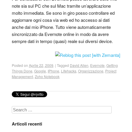
note sia sul PC che sul Mac tramite un’applicazione
molto immediata. Se sono in giro posso controllare ed
aggiornare ogni cosa via web ed ho accesso ai dati
anche dal mio iPhone. Tutto viene automaticamente
sincronizzato da Evernote online in modo da avere
sempre dati in tempo (quasi) reale sui diversi device.
Posted on
Aprile 22, 2009
.
|
Tagged
David Allen
,
Evernote
,
Getting
Things Done
,
Google
,
IPhone
,
Lifehacks
,
Organizzazione
,
Project
Management
,
Zoho Notebook
Search
Articoli recenti