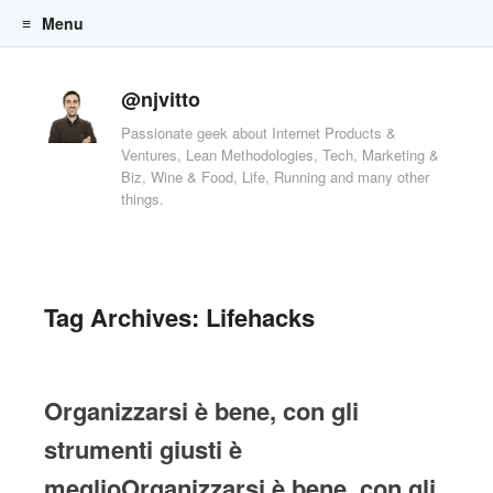
Menu
Skip to content
@njvitto
Passionate geek about Internet Products &
Ventures, Lean Methodologies, Tech, Marketing &
Biz, Wine & Food, Life, Running and many other
things.
Tag Archives:
Lifehacks
Organizzarsi è bene, con gli
strumenti giusti è
meglioOrganizzarsi è bene, con gli