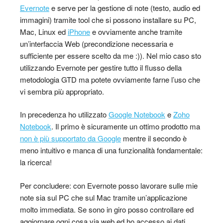
Evernote
e serve per la gestione di note (testo, audio ed
immagini) tramite tool che si possono installare su PC,
Mac, Linux ed
iPhone
e ovviamente anche tramite
un’interfaccia Web (precondizione necessaria e
sufficiente per essere scelto da me :)). Nel mio caso sto
utilizzando Evernote per gestire tutto il flusso della
metodologia GTD ma potete ovviamente farne l’uso che
vi sembra più appropriato.
In precedenza ho utilizzato
Google Notebook
e
Zoho
Notebook
. Il primo è sicuramente un ottimo prodotto ma
non è più supportato da Google
mentre il secondo è
meno intuitivo e manca di una funzionalità fondamentale:
la ricerca!
Per concludere: con Evernote posso lavorare sulle mie
note sia sul PC che sul Mac tramite un’applicazione
molto immediata. Se sono in giro posso controllare ed
aggiornare ogni cosa via web ed ho accesso ai dati