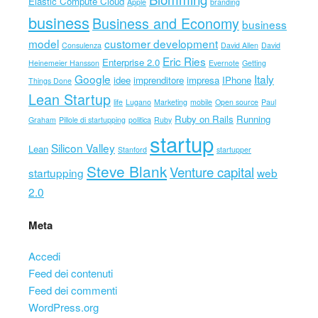
Elastic Compute Cloud
Apple
branding
business
Business and Economy
business
model
customer development
Consulenza
David Allen
David
Eric Ries
Enterprise 2.0
Heinemeier Hansson
Evernote
Getting
Google
Italy
idee
imprenditore
impresa
IPhone
Things Done
Lean Startup
life
Lugano
Marketing
mobile
Open source
Paul
Ruby on Rails
Running
Graham
Pillole di startupping
politica
Ruby
startup
Silicon Valley
Lean
Stanford
startupper
Steve Blank
Venture capital
startupping
web
2.0
Meta
Accedi
Feed dei contenuti
Feed dei commenti
WordPress.org