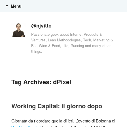
Menu
Skip to content
@njvitto
Passionate geek about Internet Products &
Ventures, Lean Methodologies, Tech, Marketing &
Biz, Wine & Food, Life, Running and many other
things.
Tag Archives:
dPixel
Working Capital: il giorno dopo
Giornata da ricordare quella di ieri. L’evento di Bologna di