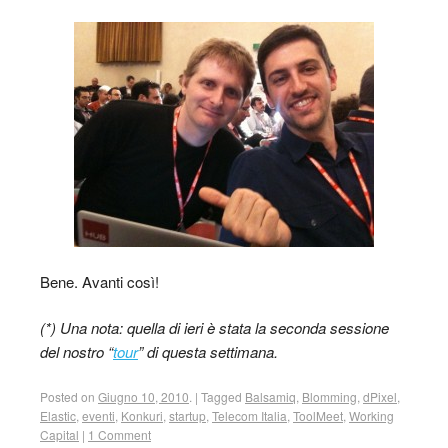
Bene. Avanti così!
(*) Una nota: quella di ieri è stata la seconda sessione
del nostro “
tour
” di questa settimana.
Posted on
Giugno 10, 2010
.
|
Tagged
Balsamiq
,
Blomming
,
dPixel
,
Elastic
,
eventi
,
Konkuri
,
startup
,
Telecom Italia
,
ToolMeet
,
Working
Capital
|
1 Comment