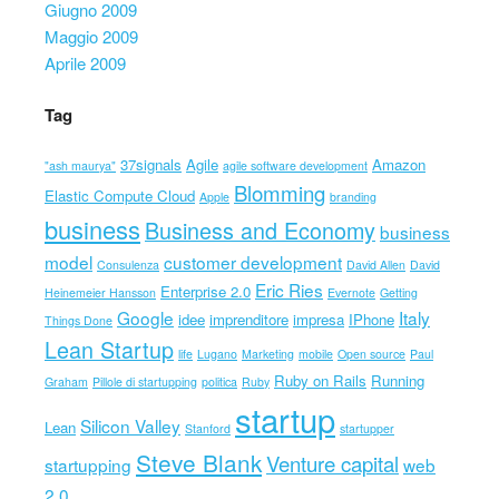
Giugno 2009
Maggio 2009
Aprile 2009
Tag
37signals
Agile
Amazon
"ash maurya"
agile software development
Blomming
Elastic Compute Cloud
Apple
branding
business
Business and Economy
business
model
customer development
Consulenza
David Allen
David
Eric Ries
Enterprise 2.0
Heinemeier Hansson
Evernote
Getting
Google
Italy
idee
imprenditore
impresa
IPhone
Things Done
Lean Startup
life
Lugano
Marketing
mobile
Open source
Paul
Ruby on Rails
Running
Graham
Pillole di startupping
politica
Ruby
startup
Silicon Valley
Lean
Stanford
startupper
Steve Blank
Venture capital
startupping
web
2.0