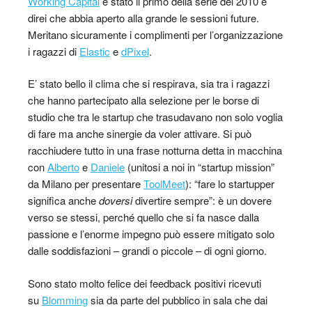
Working Capital
è stato il primo della serie del 2010 e
direi che abbia aperto alla grande le sessioni future.
Meritano sicuramente i complimenti per l’organizzazione
i ragazzi di
Elastic
e
dPixel
.
E’ stato bello il clima che si respirava, sia tra i ragazzi
che hanno partecipato alla selezione per le borse di
studio che tra le startup che trasudavano non solo voglia
di fare ma anche sinergie da voler attivare. Si può
racchiudere tutto in una frase notturna detta in macchina
con
Alberto
e
Daniele
(unitosi a noi in “startup mission”
da Milano per presentare
ToolMeet
): “fare lo startupper
significa anche
doversi
divertire sempre”: è un dovere
verso se stessi, perché quello che si fa nasce dalla
passione e l’enorme impegno può essere mitigato solo
dalle soddisfazioni – grandi o piccole – di ogni giorno.
Sono stato molto felice dei feedback positivi ricevuti
su
Blomming
sia da parte del pubblico in sala che dai