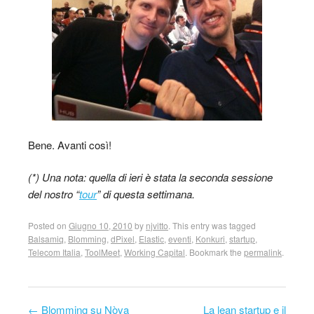
Bene. Avanti così!
(*) Una nota: quella di ieri è stata la seconda sessione
del nostro “
tour
” di questa settimana.
Posted on
Giugno 10, 2010
by
njvitto
. This entry was tagged
Balsamiq
,
Blomming
,
dPixel
,
Elastic
,
eventi
,
Konkuri
,
startup
,
Telecom Italia
,
ToolMeet
,
Working Capital
. Bookmark the
permalink
.
←
Blomming su Nòva
La lean startup e il