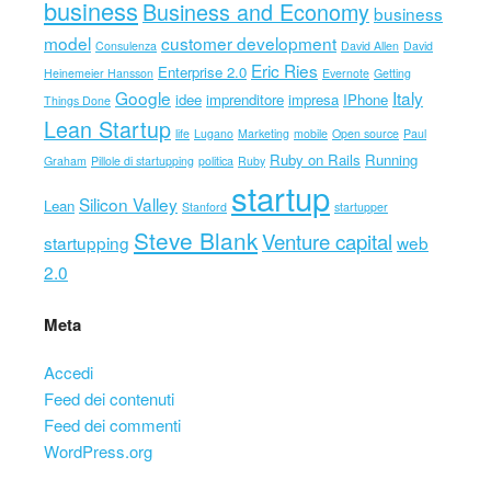
business
Business and Economy
business
model
customer development
Consulenza
David Allen
David
Eric Ries
Enterprise 2.0
Heinemeier Hansson
Evernote
Getting
Google
Italy
idee
imprenditore
impresa
IPhone
Things Done
Lean Startup
life
Lugano
Marketing
mobile
Open source
Paul
Ruby on Rails
Running
Graham
Pillole di startupping
politica
Ruby
startup
Silicon Valley
Lean
Stanford
startupper
Steve Blank
Venture capital
startupping
web
2.0
Meta
Accedi
Feed dei contenuti
Feed dei commenti
WordPress.org