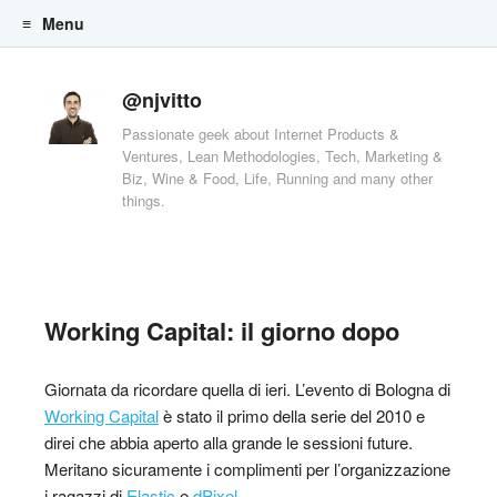
Menu
Skip to content
@njvitto
Passionate geek about Internet Products &
Ventures, Lean Methodologies, Tech, Marketing &
Biz, Wine & Food, Life, Running and many other
things.
Working Capital: il giorno dopo
Giornata da ricordare quella di ieri. L’evento di Bologna di
Working Capital
è stato il primo della serie del 2010 e
direi che abbia aperto alla grande le sessioni future.
Meritano sicuramente i complimenti per l’organizzazione
i ragazzi di
Elastic
e
dPixel
.