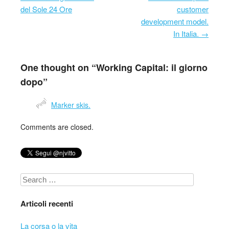
Post navigation
del Sole 24 Ore
customer
development model.
In Italia.
→
One thought on “
Working Capital: il giorno
dopo
”
Marker skis.
Comments are closed.
Search
Articoli recenti
La corsa o la vita