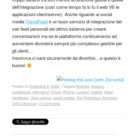
dell’integrazione (così come tempo fa lo fu il web VS le
applicazioni client/server). Anche riguardo ai social
media
FriendFeed
è un buon servizio di integrazione dei
vari feed personali ed ottimo sistema per creare
conversazioni ma se le piattaforme continueranno ad
aumentare diventerà sempre più complesso gestirle per
gli utenti…
Insomma ci sarà sicuramente da divertirsi…e questo è
buono!
Posted on
Dicembre 6, 2009
.
|
Tagged
Android
,
Arduino
,
conferenza
,
Internet of Things
,
IPhone
,
Lugano
,
mobile
,
Open
Hardware
,
Open source
,
social media
,
The Pomodoro Tecnique
,
UXConference
|
2 Comments