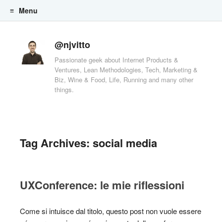
Menu
Skip to content
@njvitto
Passionate geek about Internet Products &
Ventures, Lean Methodologies, Tech, Marketing &
Biz, Wine & Food, Life, Running and many other
things.
Tag Archives:
social media
UXConference: le mie riflessioni
Come si intuisce dal titolo, questo post non vuole essere