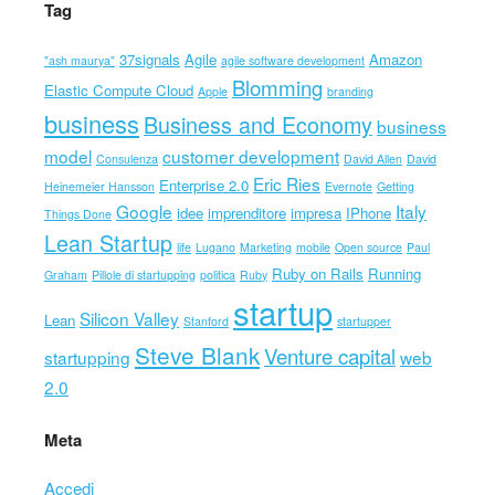
Tag
37signals
Agile
Amazon
"ash maurya"
agile software development
Blomming
Elastic Compute Cloud
Apple
branding
business
Business and Economy
business
model
customer development
Consulenza
David Allen
David
Eric Ries
Enterprise 2.0
Heinemeier Hansson
Evernote
Getting
Google
Italy
idee
imprenditore
impresa
IPhone
Things Done
Lean Startup
life
Lugano
Marketing
mobile
Open source
Paul
Ruby on Rails
Running
Graham
Pillole di startupping
politica
Ruby
startup
Silicon Valley
Lean
Stanford
startupper
Steve Blank
Venture capital
startupping
web
2.0
Meta
Accedi