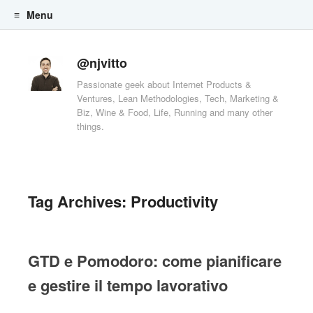
Menu
Skip to content
@njvitto
Passionate geek about Internet Products &
Ventures, Lean Methodologies, Tech, Marketing &
Biz, Wine & Food, Life, Running and many other
things.
Tag Archives:
Productivity
GTD e Pomodoro: come pianificare
e gestire il tempo lavorativo