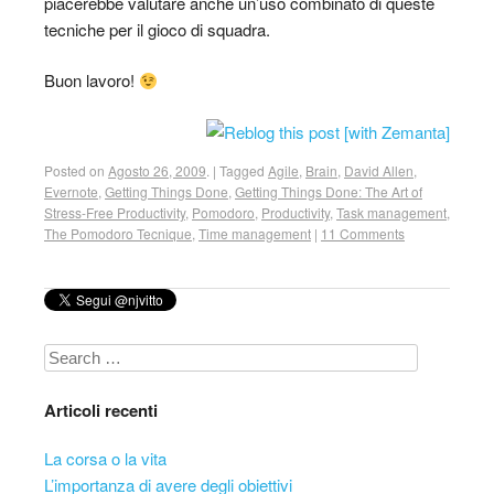
piacerebbe valutare anche un’uso combinato di queste
tecniche per il gioco di squadra.
Buon lavoro!
Posted on
Agosto 26, 2009
.
|
Tagged
Agile
,
Brain
,
David Allen
,
Evernote
,
Getting Things Done
,
Getting Things Done: The Art of
Stress-Free Productivity
,
Pomodoro
,
Productivity
,
Task management
,
The Pomodoro Tecnique
,
Time management
|
11 Comments
Search
Articoli recenti
La corsa o la vita
L’importanza di avere degli obiettivi