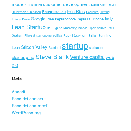
model
customer development
Consulenza
David Allen
David
Eric Ries
Enterprise 2.0
Heinemeier Hansson
Evernote
Getting
Google
Italy
idee
imprenditore
impresa
IPhone
Things Done
Lean Startup
life
Lugano
Marketing
mobile
Open source
Paul
Ruby on Rails
Running
Graham
Pillole di startupping
politica
Ruby
startup
Silicon Valley
Lean
Stanford
startupper
Steve Blank
Venture capital
startupping
web
2.0
Meta
Accedi
Feed dei contenuti
Feed dei commenti
WordPress.org