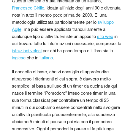
Questa tecnica è stata inventata da un italiano,
Francesco Cirillo
, ideata all’inizio degli anni 90 e divenuta
nota in tutto il mondo poco prima del 2000. E’ una
metodologia utilizzata particolarmente per lo
sviluppo
Agile
, ma può essere applicata tranquillamente a
qualunque tipo di attività. Esiste un apposito
sito web
in
cui trovare tutte le informazioni necessarie, comprese: le
istruzioni veloci
per chi ha poco tempo o il libro sia in
inglese
che in
italiano
.
Il concetto di base, che vi consiglio di approfondire
attraverso i riferimenti di cui sopra, è davvero molto
semplice: si basa sull’uso di un timer da cucina (da qui
nasce il termine “Pomodoro” inteso come timer in una
sua forma classica) per controllare un tempo di 25
minuti in cui dobbiamo essere concentrati nello svolgere
un’attività pianificata precedentemente; alla scadenza
abbiamo 5 minuti di pausa e poi via con il pomodoro
successivo. Ogni 4 pomodori la pausa si fa più lunga