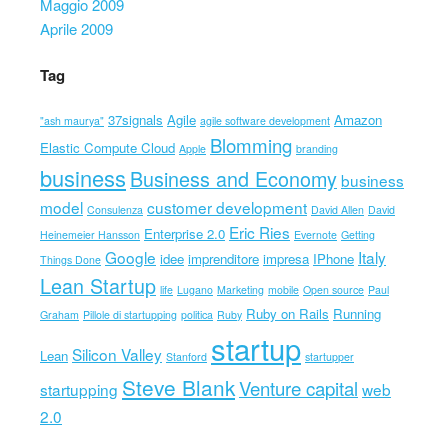
Maggio 2009
Aprile 2009
Tag
37signals
Agile
Amazon
"ash maurya"
agile software development
Blomming
Elastic Compute Cloud
Apple
branding
business
Business and Economy
business
model
customer development
Consulenza
David Allen
David
Eric Ries
Enterprise 2.0
Heinemeier Hansson
Evernote
Getting
Google
Italy
idee
imprenditore
impresa
IPhone
Things Done
Lean Startup
life
Lugano
Marketing
mobile
Open source
Paul
Ruby on Rails
Running
Graham
Pillole di startupping
politica
Ruby
startup
Silicon Valley
Lean
Stanford
startupper
Steve Blank
Venture capital
startupping
web
2.0