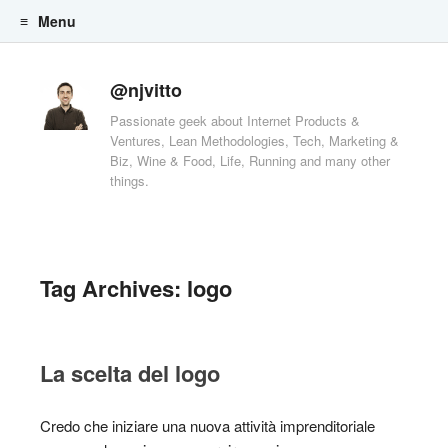
Menu
Skip to content
@njvitto
Passionate geek about Internet Products &
Ventures, Lean Methodologies, Tech, Marketing &
Biz, Wine & Food, Life, Running and many other
things.
Tag Archives:
logo
La scelta del logo
Credo che iniziare una nuova attività imprenditoriale