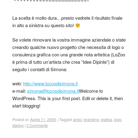
La scelta è molto dura…presto vedrete il risultato finale
in alto a sinistra su questo sito!
Se volete rinnovare la vostra immagine aziendale o state
creando qualche nuovo progetto che necessita di logo o
consulenza grafica con una grande nota artistica (LoZoo
è prima di tutto un’artista che crea “Idee Dipinte”) di
seguito i contatti di Simona:
web:
http://www.lozoodisimona.it
e-mail:
simona@lozoodisimona.it
Welcome to
WordPress. This is your first post. Edit or delete it, then
start blogging!
Posted on
Aprile 11, 2009
.
|
Tagged
amici
,
branding
,
grafica
,
logo
,
startup
|
2 Comments