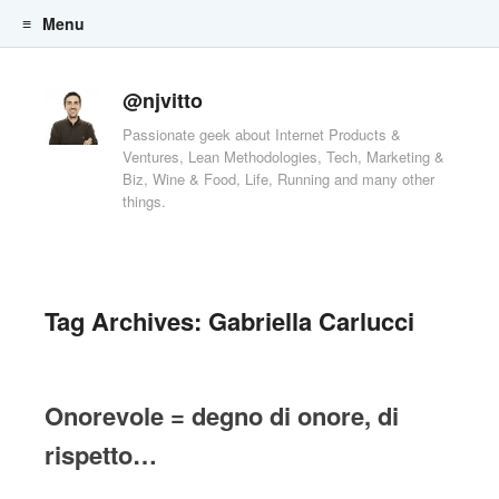
Menu
Skip to content
@njvitto
Passionate geek about Internet Products &
Ventures, Lean Methodologies, Tech, Marketing &
Biz, Wine & Food, Life, Running and many other
things.
Tag Archives:
Gabriella Carlucci
Onorevole = degno di onore, di
rispetto…