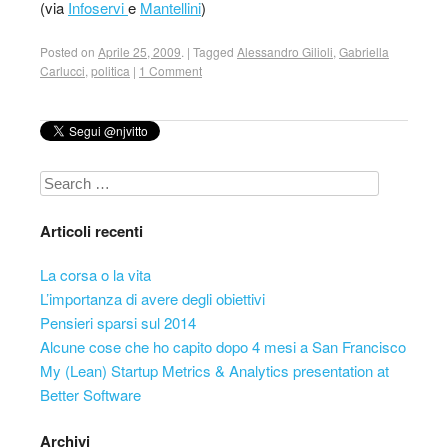
(via
Infoservi
e
Mantellini
)
Posted on
Aprile 25, 2009
.
|
Tagged
Alessandro Gilioli
,
Gabriella
Carlucci
,
politica
|
1 Comment
Search
Articoli recenti
La corsa o la vita
L’importanza di avere degli obiettivi
Pensieri sparsi sul 2014
Alcune cose che ho capito dopo 4 mesi a San Francisco
My (Lean) Startup Metrics & Analytics presentation at
Better Software
Archivi