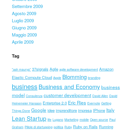
Settembre 2009
Agosto 2009
Luglio 2009
Giugno 2009
Maggio 2009
Aprile 2009
Tag
37signals
Agile
Amazon
"ash maurya"
agile software development
Blomming
Elastic Compute Cloud
Apple
branding
business
Business and Economy
business
model
customer development
Consulenza
David Allen
David
Eric Ries
Enterprise 2.0
Heinemeier Hansson
Evernote
Getting
Google
Italy
idee
imprenditore
impresa
IPhone
Things Done
Lean Startup
life
Lugano
Marketing
mobile
Open source
Paul
Ruby on Rails
Running
Graham
Pillole di startupping
politica
Ruby