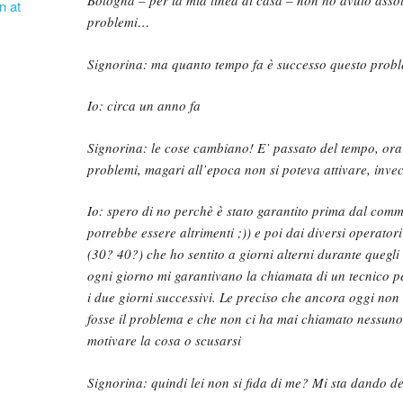
Bologna – per la mia linea di casa – non ho avuto asso
n at
problemi…
Signorina: ma quanto tempo fa è successo questo probl
Io: circa un anno fa
Signorina: le cose cambiano! E’ passato del tempo, ora
problemi, magari all’epoca non si poteva attivare, invec
Io: spero di no perchè è stato garantito prima dal comm
potrebbe essere altrimenti ;)) e poi dai diversi operatori 
(30? 40?) che ho sentito a giorni alterni durante quegli
ogni giorno mi garantivano la chiamata di un tecnico pe
i due giorni successivi. Le preciso che ancora oggi non
fosse il problema e che non ci ha mai chiamato nessun
motivare la cosa o scusarsi
Signorina: quindi lei non si fida di me? Mi sta dando d