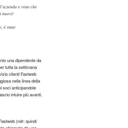
ll’azienda e visto che
i nuovi!
, è stato
anto una dipendente da
r tutta la settimana
vizio clienti Fastweb
iosa nella linea della
i soci anticipandole
scio intuire più avanti.
Fastweb (ndr: quindi
stato chiamato da una