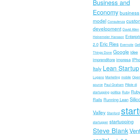
Business and
Economy
business
model
custo
Consulenza
development
David Allen
Enterpr
Heinemeier Hansson
Eric Ries
2.0
Evernote
Get
Google
idee
Things Done
imprenditore
impresa
IPh
Lean Startup
Italy
Lugano
Marketing
mobile
Ope
source
Paul Graham
Pillole di
Ruby
startupping
politica
Ruby
Silic
Rails
Running Lean
star
Valley
Stanford
startupping
startupper
Steve Blank
Ven
capital