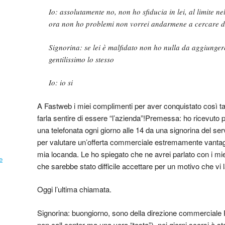
Io: assolutamente no, non ho sfiducia in lei, al limite ne
ora non ho problemi non vorrei andarmene a cercare d
Signorina: se lei è malfidato non ho nulla da aggiungere
gentilissimo lo stesso
Io: io si
A Fastweb i miei complimenti per aver conquistato così t
farla sentire di essere “l’azienda”!
Premessa: ho ricevuto pe
una telefonata ogni giorno alle 14 da una signorina del ser
per valutare un’offerta commerciale estremamente vantagg
mia locanda. Le ho spiegato che ne avrei parlato con i mie
e
che sarebbe stato difficile accettare per un motivo che vi la
Oggi l’ultima chiamata.
Signorina: buongiorno, sono della direzione commerciale 
non call center ma una vera “tosta”), nei giorni scorsi è 