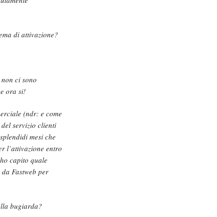
lutamente
ema di attivazione?
 non ci sono
e ora si!
erciale (ndr: e come
del servizio clienti
 splendidi mesi che
r l’attivazione entro
 ho capito quale
o da Fastweb per
ella bugiarda?