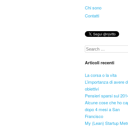
Skip to content
Chi sono
Menu
Contatti
Search
Articoli recenti
La corsa o la vita
L’importanza di avere d
obiettivi
Pensieri sparsi sul 201
Alcune cose che ho ca
dopo 4 mesi a San
Francisco
My (Lean) Startup Metr