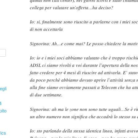
collega per valutare un’offerta…ha deciso?
Io: si, finalmente sono riuscito a parlarne con i miei s
di non accettarla
Signorina: Ah…e come mai? Le posso chiedere la moti
Io: io e i miei soci abbiamo valutato che è troppo rischi
ADSL ci siamo rivolti a voi durante l’apertura della nostr
fatto credere per 4 mesi di riuscire ad attivarla. E’ stat
da poco perchè abbiamo dovuto aprire l’attività senza 
alla fine siamo ovviamente passati a Telecom che ha att
egli
di due settimane.
4
Signorina: ah ma le zone non sono tutte uguali…Se è ri
pito
un altro numero non significa che accadrà lo stesso su 
Io: sto parlando della stessa identica linea, infatti avev
ics