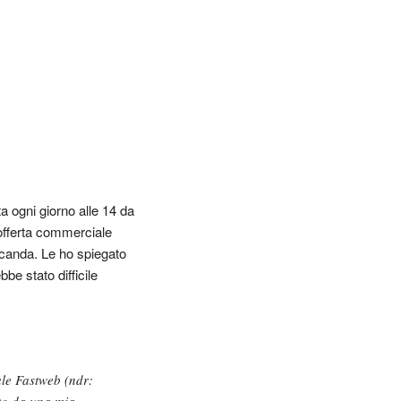
a ogni giorno alle 14 da
’offerta commerciale
ocanda. Le ho spiegato
be stato difficile
le Fastweb (ndr:
ato da una mia