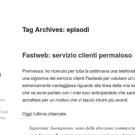
Tag Archives:
episodi
Fastweb: servizio clienti permaloso
Premessa: ho ricevuto per tutta la settimana una telefonat
una signorina del servizio clienti Fastweb per valutare un
estremamente vantaggiosa riguardo alla linea della mia l
che ne avrei parlato con i miei soci anticipandole che sareb
accettare per un motivo che vi lascio intuire più avanti.
res,
,
Food,
Oggi l’ultima chiamata.
ther
Signorina: buongiorno, sono della direzione commercia
quindi non call center), nei giorni scorsi è stato chiam