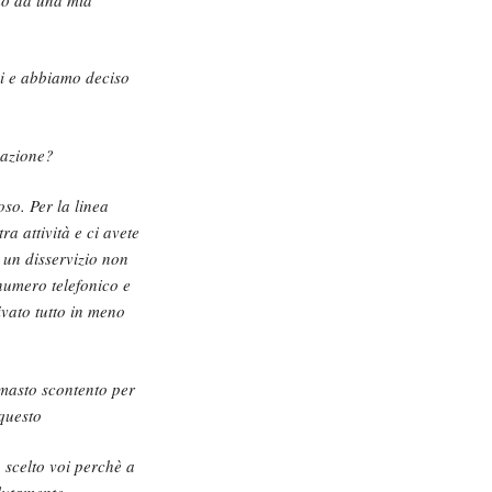
oci e abbiamo deciso
vazione?
oso. Per la linea
a attività e ci avete
o un disservizio non
numero telefonico e
ivato tutto in meno
masto scontento per
questo
o scelto voi perchè a