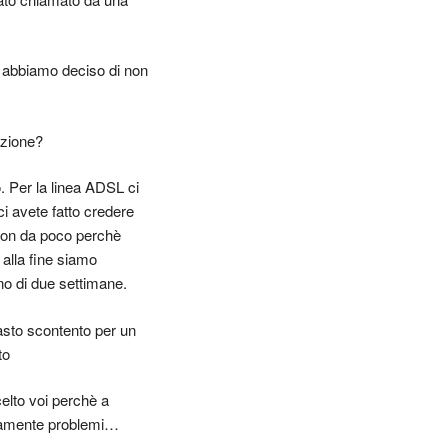
 e abbiamo deciso di non
azione?
o. Per la linea ADSL ci
 ci avete fatto credere
o non da poco perchè
 alla fine siamo
no di due settimane.
asto scontento per un
to
celto voi perchè a
utamente problemi…