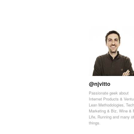
@njvitto
Passionate geek about
Internet Products & Ventu
Lean Methodologies, Tech
Marketing & Biz, Wine & 
Life, Running and many o
things.