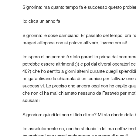
Signorina: ma quanto tempo fa è successo questo problem
Io: circa un anno fa
Signorina: le cose cambiano! E’ passato del tempo, ora n
magari all’epoca non si poteva attivare, invece ora si!
Io: spero di no perchè è stato garantito prima dal commer
potrebbe essere altrimenti ;)) e poi dai diversi operatori del
40?) che ho sentito a giorni alterni durante quegli splendi
mi garantivano la chiamata di un tecnico per l’attivazione e
successivi. Le preciso che ancora oggi non ho capito qual
che non ci ha mai chiamato nessuno da Fastweb per moti
scusarsi
Signorina: quindi lei non si fida di me? Mi sta dando della
Io: assolutamente no, non ho sfiducia in lei ma nell’azien
ho problemi non vorrei andarmene a cercare di nuovi!