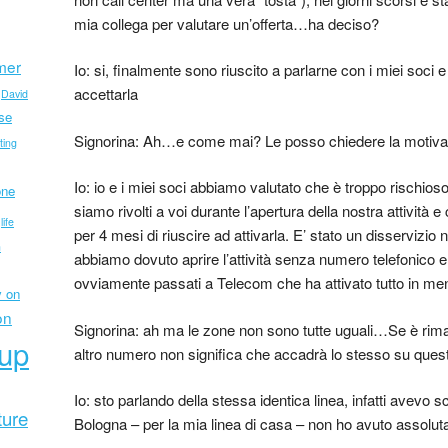
mia collega per valutare un’offerta…ha deciso?
mer
Io: si, finalmente sono riuscito a parlarne con i miei soci
accettarla
David
ise
Signorina: Ah…e come mai? Le posso chiedere la motiv
ting
Io: io e i miei soci abbiamo valutato che è troppo rischios
one
siamo rivolti a voi durante l’apertura della nostra attività e
life
per 4 mesi di riuscire ad attivarla. E’ stato un disservizi
n
abbiamo dovuto aprire l’attività senza numero telefonico e
ovviamente passati a Telecom che ha attivato tutto in me
 on
on
Signorina: ah ma le zone non sono tutte uguali…Se è rim
tup
altro numero non significa che accadrà lo stesso su ques
Io: sto parlando della stessa identica linea, infatti avevo s
ture
Bologna – per la mia linea di casa – non ho avuto assol