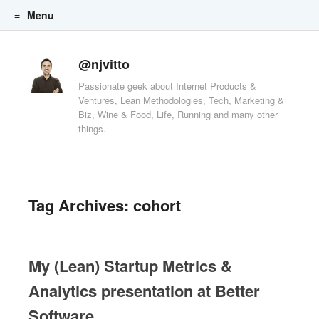
Menu
Skip to content
@njvitto
Passionate geek about Internet Products &
Ventures, Lean Methodologies, Tech, Marketing &
Biz, Wine & Food, Life, Running and many other
things.
Tag Archives:
cohort
My (Lean) Startup Metrics &
Analytics presentation at Better
Software