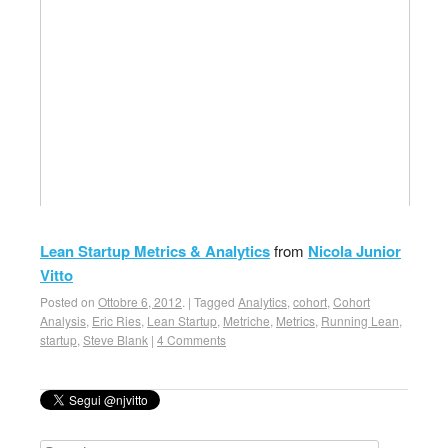
Lean Startup Metrics & Analytics
from
Nicola Junior
Vitto
Posted on
Ottobre 6, 2012
.
|
Tagged
Analytics
,
cohort
,
Cohort
Analysis
,
Eric Ries
,
Lean Startup
,
Metriche
,
Metrics
,
Running Lean
,
startup
,
Steve Blank
|
4 Comments