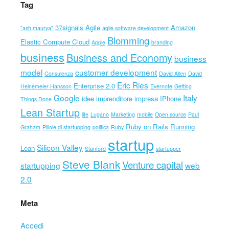
Tag
37signals
Agile
Amazon
"ash maurya"
agile software development
Blomming
Elastic Compute Cloud
Apple
branding
business
Business and Economy
business
model
customer development
Consulenza
David Allen
David
Eric Ries
Enterprise 2.0
Heinemeier Hansson
Evernote
Getting
Google
Italy
idee
imprenditore
impresa
IPhone
Things Done
Lean Startup
life
Lugano
Marketing
mobile
Open source
Paul
Ruby on Rails
Running
Graham
Pillole di startupping
politica
Ruby
startup
Silicon Valley
Lean
Stanford
startupper
Steve Blank
Venture capital
startupping
web
2.0
Meta
Accedi