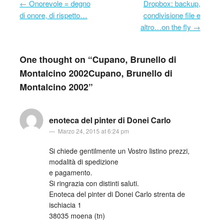
←
Onorevole = degno
Dropbox: backup,
Post navigation
di onore, di rispetto…
condivisione file e
altro…on the fly
→
One thought on “
Cupano, Brunello di
Montalcino 2002Cupano, Brunello di
Montalcino 2002
”
enoteca del pinter di Donei Carlo
Marzo 24, 2015 at 6:24 pm
Si chiede gentilmente un Vostro listino prezzi,
modalità di spedizione
e pagamento.
Si ringrazia con distinti saluti.
Enoteca del pinter di Donei Carlo strenta de
ischiacia 1
38035 moena (tn)