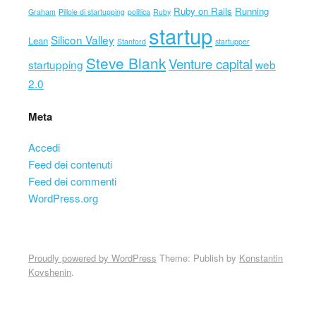
Ruby on Rails
Running
Graham
Pillole di startupping
politica
Ruby
startup
Silicon Valley
Lean
Stanford
startupper
Steve Blank
Venture capital
startupping
web
2.0
Meta
Accedi
Feed dei contenuti
Feed dei commenti
WordPress.org
Proudly powered by WordPress
Theme: Publish by
Konstantin
Kovshenin
.