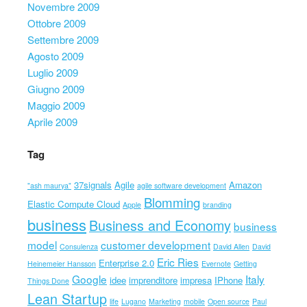
Novembre 2009
Ottobre 2009
Settembre 2009
Agosto 2009
Luglio 2009
Giugno 2009
Maggio 2009
Aprile 2009
Tag
37signals
Agile
Amazon
"ash maurya"
agile software development
Blomming
Elastic Compute Cloud
Apple
branding
business
Business and Economy
business
model
customer development
Consulenza
David Allen
David
Eric Ries
Enterprise 2.0
Heinemeier Hansson
Evernote
Getting
Google
Italy
idee
imprenditore
impresa
IPhone
Things Done
Lean Startup
life
Lugano
Marketing
mobile
Open source
Paul