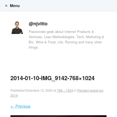
Menu
Skip to content
@njvitto
Passionate geek about Internet Products &
Ventures, Lean Methodologies, Tech, Marketing &
Biz, Wine & Food, Life, Running and many other
things.
2014-01-10-IMG_9142-768×1024
Published
Dicembre 13, 2020
at
768 × 1024
in
Pensieri sparsi sul
2014
← Previous