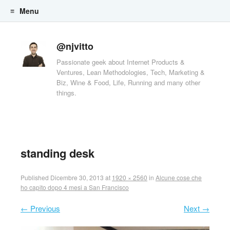
Menu
Skip to content
@njvitto
Passionate geek about Internet Products &
Ventures, Lean Methodologies, Tech, Marketing &
Biz, Wine & Food, Life, Running and many other
things.
standing desk
Published
Dicembre 30, 2013
at
1920 × 2560
in
Alcune cose che
ho capito dopo 4 mesi a San Francisco
← Previous
Next →