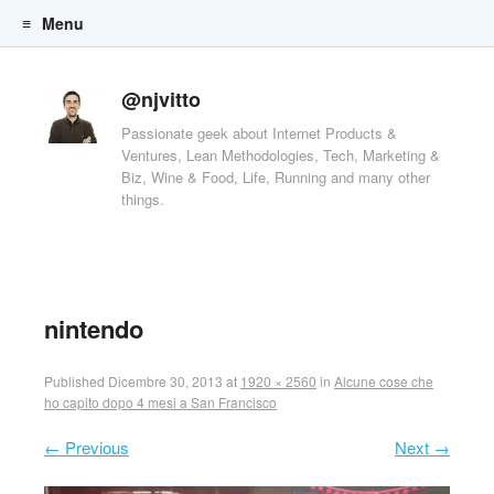
Menu
Skip to content
@njvitto
Passionate geek about Internet Products &
Ventures, Lean Methodologies, Tech, Marketing &
Biz, Wine & Food, Life, Running and many other
things.
nintendo
Published
Dicembre 30, 2013
at
1920 × 2560
in
Alcune cose che
ho capito dopo 4 mesi a San Francisco
← Previous
Next →