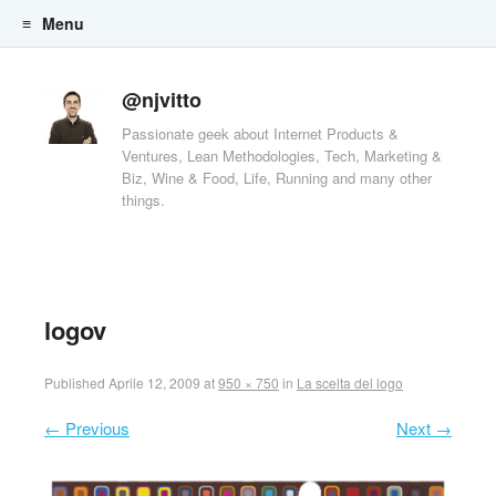
Menu
Skip to content
@njvitto
Passionate geek about Internet Products &
Ventures, Lean Methodologies, Tech, Marketing &
Biz, Wine & Food, Life, Running and many other
things.
logov
Published
Aprile 12, 2009
at
950 × 750
in
La scelta del logo
← Previous
Next →