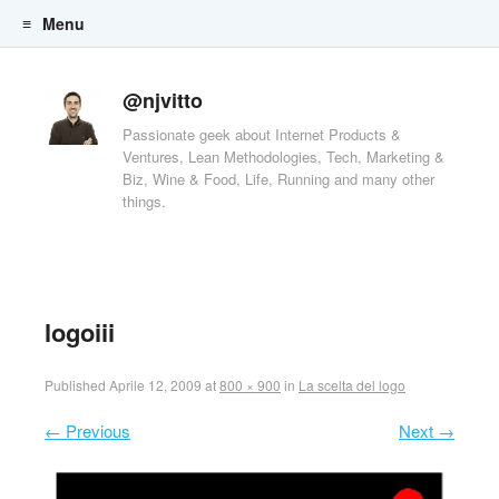
Menu
Skip to content
@njvitto
Passionate geek about Internet Products &
Ventures, Lean Methodologies, Tech, Marketing &
Biz, Wine & Food, Life, Running and many other
things.
logoiii
Published
Aprile 12, 2009
at
800 × 900
in
La scelta del logo
← Previous
Next →